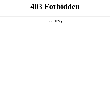
产品及服务
行业解决方案
合作伙伴
投资者关系
服务器
通用算力服务器
计算终端产品
数据
厅鲲泰